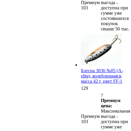
Премиум
выгода -
103
доступна при
сумме уже
состоявшихся
покупок
свыше 50 тыс.
Блесна 3036 №05 (А-
elita), колеблющаяся,
масса 42 г, цвет FF-1
129
?
Премиум
цена:
Максимальная
Премиум
выгода -
103
доступна при
сумме уже