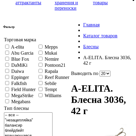
аттрактанты
хранения и
товары
переноски
Главная
Фильтр
Каталог товаров
Торговая марка
Блесны
A-elita
Mepps
Abu Garcia
Mukai
A-ELITA. Блесна 3036,
Blue Fox
Nemire
42 г
DaMiKi
Pontoon21
Daiwa
Rapala
Выводить по
Eppinger
Reef Runner
Falkfish
Sebile
A-ELITA.
Field Hunter
Tempt
MegaStrike
Williams
Блесна 3036,
Megabass
42 г
Тип блесны