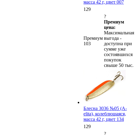
масса 42 г, цвет 007
129
?
Премиум
цена:
Максимальная
Премиум
выгода -
103
доступна при
сумме уже
состоявшихся
покупок
свыше 50 тыс.
Блесна 3036 №05 (А-
elita), колеблющаяся,
масса 42 г, цвет 134
129
?