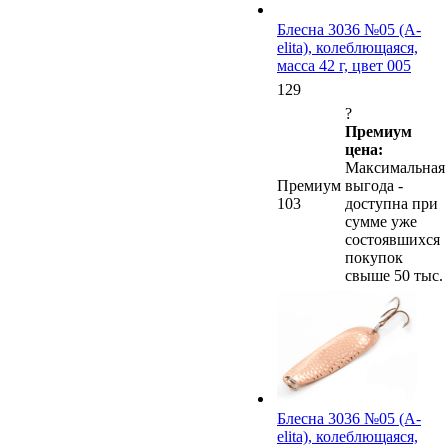
Блесна 3036 №05 (А-
elita), колеблющаяся,
масса 42 г, цвет 005
129
?
Премиум
цена:
Максимальная
Премиум
выгода -
103
доступна при
сумме уже
состоявшихся
покупок
свыше 50 тыс.
Блесна 3036 №05 (А-
elita), колеблющаяся,