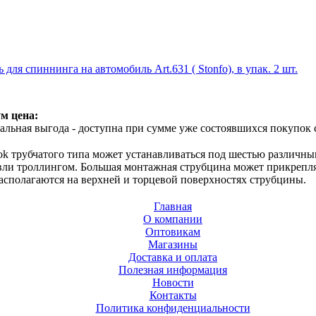
ля спиннинга на автомобиль Art.631 ( Stonfo), в упак. 2 шт.
м цена:
льная выгода - доступна при сумме уже состоявшихся покупок 
ok трубчатого типа может устанавливаться под шестью различны
вли троллингом. Большая монтажная струбцина может прикрепля
асполагаются на верхней и торцевой поверхностях струбцины.
Главная
О компании
Оптовикам
Магазины
Доставка и оплата
Полезная информация
Новости
Контакты
Политика конфиденциальности