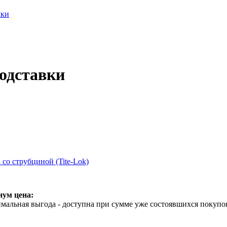
лки
одставки
со струбциной (Tite-Lok)
ум цена:
мальная выгода - доступна при сумме уже состоявшихся покупо