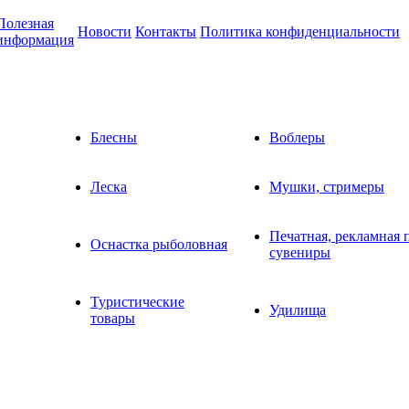
Полезная
Новости
Контакты
Политика конфиденциальности
информация
Блесны
Воблеры
Леска
Мушки, стримеры
Печатная, рекламная 
Оснастка рыболовная
сувениры
Туристические
Удилища
товары