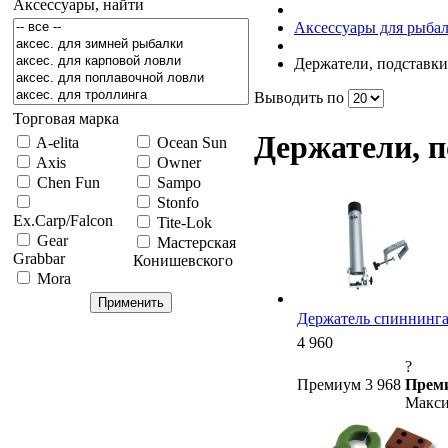
Аксессуары, найти
Аксессуары для рыба
Держатели, подставки
Выводить по
Торговая марка
Держатели, п
A-elita
Ocean Sun
Axis
Owner
Chen Fun
Sampo
Stonfo
Ex.Carp/Falcon
Tite-Lok
Gear
Мастерская
Grabbar
Конишевского
Mora
Держатель спиннинга 
4 960
?
Премиум 3 968
Преми
Макси