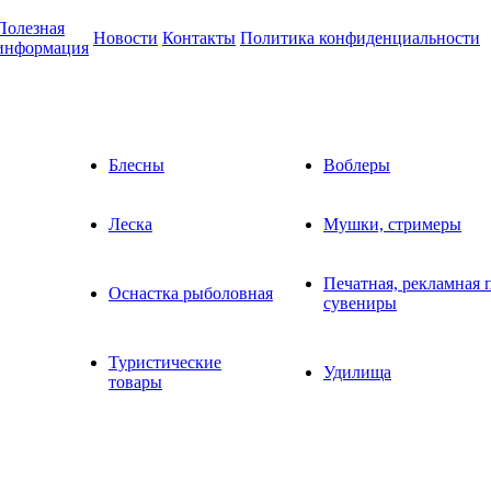
Полезная
Новости
Контакты
Политика конфиденциальности
информация
Блесны
Воблеры
Леска
Мушки, стримеры
Печатная, рекламная 
Оснастка рыболовная
сувениры
Туристические
Удилища
товары