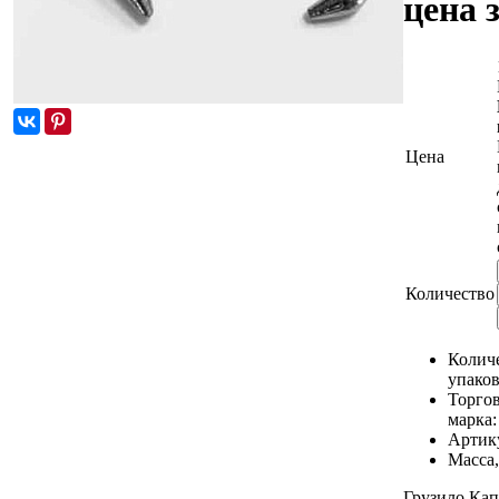
цена 
Цена
Количество
Количе
упаков
Торго
марка
Артик
Масса,
Грузило Капл