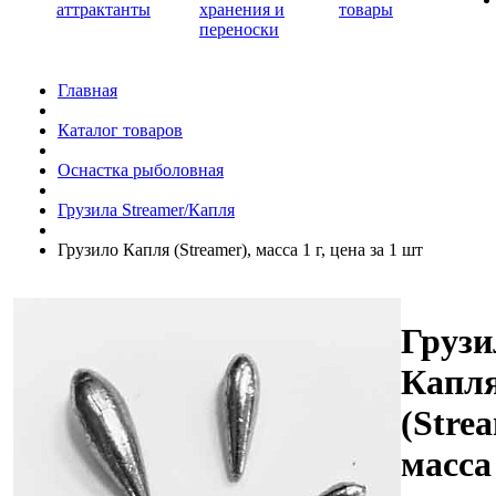
аттрактанты
хранения и
товары
переноски
Главная
Каталог товаров
Оснастка рыболовная
Грузила Streamer/Капля
Грузило Капля (Streamer), масса 1 г, цена за 1 шт
Грузи
Капл
(Strea
масса 