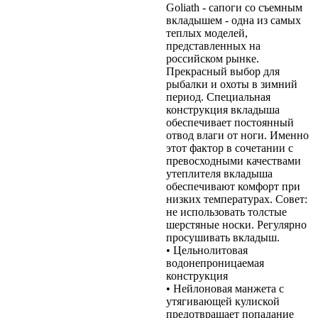
Goliath - сапоги со съемным
вкладышем - одна из самых
теплых моделей,
представленных на
российском рынке.
Прекрасный выбор для
рыбалки и охоты в зимний
период. Специальная
конструкция вкладыша
обеспечивает постоянный
отвод влаги от ноги. Именно
этот фактор в сочетании с
превосходными качествами
утеплителя вкладыша
обеспечивают комфорт при
низких температурах. Совет:
не использовать толстые
шерстяные носки. Регулярно
просушивать вкладыш.
• Цельнолитовая
водонепроницаемая
конструкция
• Нейлоновая манжета с
утягивающей кулиской
предотвращает попадание