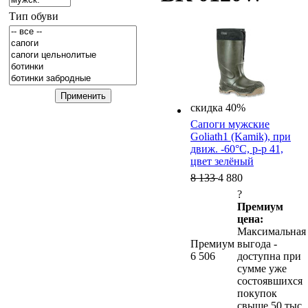
Тип обуви
скидка 40%
Сапоги мужские
Goliath1 (Kamik), при
движ. -60°C, р-р 41,
цвет зелёный
8 133
4 880
?
Премиум
цена:
Максимальная
Премиум
выгода -
6 506
доступна при
сумме уже
состоявшихся
покупок
свыше 50 тыс.