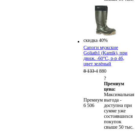
скидка 40%
Сапоги мужские
Goliath1 (Kamik), при
движ. -60°C, р-р 46,
цвет зелёный
8 133
4 880
?
Премиум
цена:
Максимальная
Премиум
выгода -
6 506
доступна при
сумме уже
состоявшихся
покупок
свыше 50 тыс.