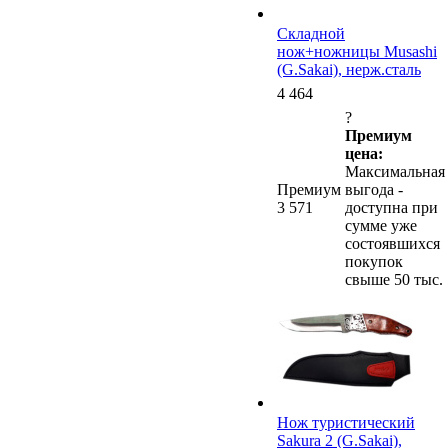
Cкладной
нож+ножницы Musashi
(G.Sakai), нерж.сталь
4 464
?
Премиум
цена:
Максимальная
Премиум
выгода -
3 571
доступна при
сумме уже
состоявшихся
покупок
свыше 50 тыс.
Нож туристический
Sakura 2 (G.Sakai),