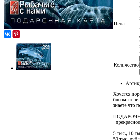
Цена
Количество
Артик
Хочется пор
близкого чел
знаете что 
ПОДАРОЧН
прекрасное
5 тыс., 10 ты
50 тыс. рубл