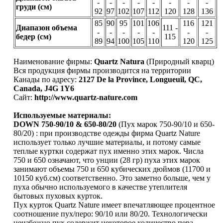
-
-
-
-
-
-
-
-
груди (см)
92
97
102
107
112
120
128
136
85
90
95
101
106
116
121
Диапазон объема
111 -
-
-
-
-
-
-
-
бедер (см)
115
89
94
100
105
110
120
125
Наименование фирмы:
Quartz Natura
(Природный кварц)
Вся продукция фирмы производится на территории
Канады по адресу:
2127 De la Province, Longueuil, QC,
Canada, J4G 1Y6
Сайт:
http://www.quartz-nature.com
Используемые материалы:
DOWN 750-90/10 & 650-80/20
(Пух марок 750-90/10 и 650-
80/20) : при производстве одежды фирма Quartz Nature
использует только лучшие материалы, и потому самые
теплые куртки содержат пух именно этих марок. Числа
750 и 650 означают, что унции (28 гр) пуха этих марок
занимают объемы 750 и 650 кубических дюймов (11700 и
10150 куб.см) соответственно. Это заметно больше, чем у
пуха обычно используемого в качестве утеплителя
бытовых пуховых курток.
Пух курток Quartz Nature имеет впечатляющее процентное
соотношение пух/перо: 90/10 или 80/20. Технологически
неизбежно пух содержит некоторое количество пера,