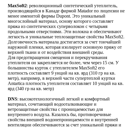
MaxSoft2
: революционный синтетический утеплитель,
производящийся в Канаде фирмой Matador по лицензии не
менее именитой фирмы Dupont. Это уникальный
многослойный материал, основу которого составляет
пряжа из синтетических суперволокон с четырьмя
продольными отверстиями. Эти волокна и обеспечивают
легкость и уникальные теплозащитные свойства MaxSoft2.
Долговечность материала достигается за счет тончайшей
наружной пленки, которая изолирует основную пряжу от
верхней ткани и от воздействия внешней среды.
Для предотвращения смещения и перекручивания
утеплителя он закрепляется не более, чем через 15 см. У
большинства курток с утеплителем MaxSoft2 его
плотность составляет 9 унций на кв. ярд (310 гр на кв.
метр), например, в верхней части супертеплой куртки
Antartica плотность утеплителя составляет 10 унций на кв.
ярд (340 гр на кв. метр)
DNS
: высокотехнологичный легкий и комфортный
материал, сочетающий водооталкивающие и
ветрозащитные свойства с проницаемостью для
внутреннего воздуха. Казалось бы, противоречивые
свойства внешней водонепроницаемости и внутренней
вентиляции обеспечиваются за счет уникальной пряжи и