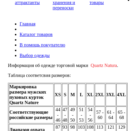
аттрактанты
хранения и
товары
переноски
Главная
Каталог товаров
В помощь покупателю
Выбор одежды
Информация об одежде торговой марки
Quartz Natura
.
Таблица соответсвия размеров:
Маркировка
размера мужских
XS
S
M
L
XL
2XL
3XL
4XL
пуховых курток
Quartz Nature
44
47
49
51
54
Соответствующие
57 -
61 -
65 -
-
-
-
-
-
российские размеры
60
64
68
46
48
50
53
56
87
93
98
103
108
113
121
129
Диапазон охвата